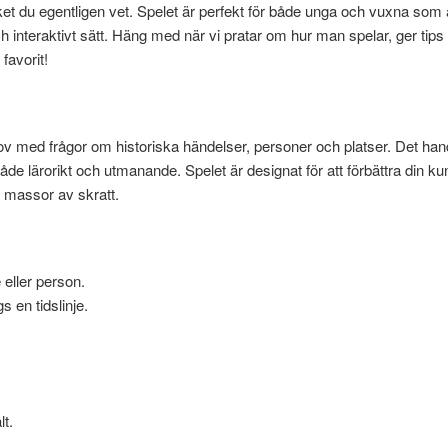
ket du egentligen vet. Spelet är perfekt för både unga och vuxna som 
ch interaktivt sätt. Häng med när vi pratar om hur man spelar, ger tips f
favorit!
rov med frågor om historiska händelser, personer och platser. Det ha
t både lärorikt och utmanande. Spelet är designat för att förbättra din k
r massor av skratt.
 eller person.
s en tidslinje.
lt.