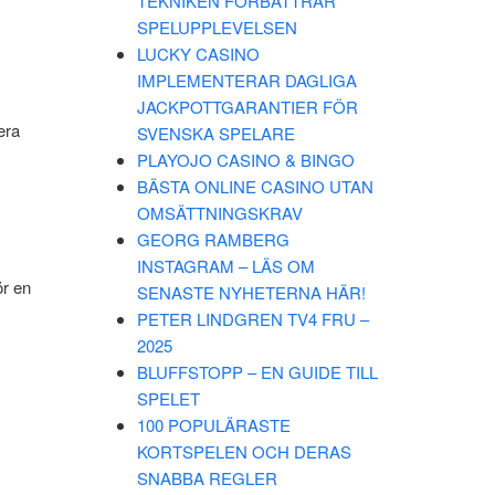
TEKNIKEN FÖRBÄTTRAR
SPELUPPLEVELSEN
LUCKY CASINO
IMPLEMENTERAR DAGLIGA
JACKPOTTGARANTIER FÖR
era
SVENSKA SPELARE
PLAYOJO CASINO & BINGO
BÄSTA ONLINE CASINO UTAN
OMSÄTTNINGSKRAV
GEORG RAMBERG
INSTAGRAM – LÄS OM
ör en
SENASTE NYHETERNA HÄR!
PETER LINDGREN TV4 FRU –
2025
BLUFFSTOPP – EN GUIDE TILL
SPELET
100 POPULÄRASTE
KORTSPELEN OCH DERAS
SNABBA REGLER