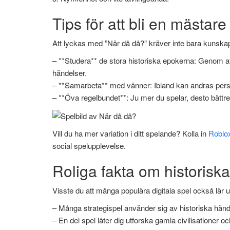
Tips för att bli en mästare
Att lyckas med ”När då då?” kräver inte bara kunskap
– **Studera** de stora historiska epokerna: Genom a
händelser.
– **Samarbeta** med vänner: Ibland kan andras persp
– **Öva regelbundet**: Ju mer du spelar, desto bättre 
Vill du ha mer variation i ditt spelande? Kolla in
Roblo
social spelupplevelse.
Roliga fakta om historiska
Visste du att många populära digitala spel också lär ut
– Många strategispel använder sig av historiska hände
– En del spel låter dig utforska gamla civilisationer oc