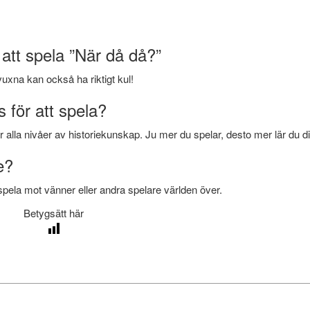
tt spela ”När då då?”
vuxna kan också ha riktigt kul!
s för att spela?
 för alla nivåer av historiekunskap. Ju mer du spelar, desto mer lär du di
e?
n spela mot vänner eller andra spelare världen över.
Betygsätt här