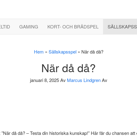
LTID
GAMING
KORT- OCH BRÄDSPEL
SÄLLSKAPSS
Hem
»
Sällskapsspel
»
När då då?
När då då?
januari 8, 2025
Av
Marcus Lindgren
Av
t ”När då då? – Testa din historiska kunskap!” Här får du chansen att