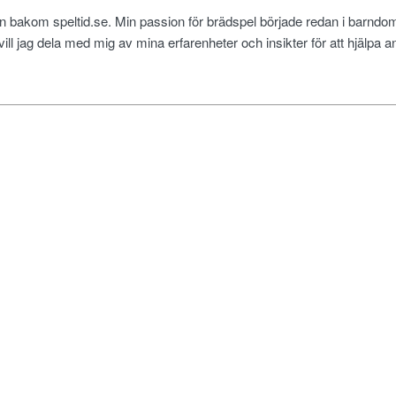
n bakom speltid.se. Min passion för brädspel började redan i barnd
Här vill jag dela med mig av mina erfarenheter och insikter för att hjälpa 