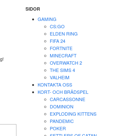
SIDOR
GAMING
CS:GO
ELDEN RING
FIFA 24
FORTNITE
MINECRAFT
g!
OVERWATCH 2
THE SIMS 4
VALHEIM
KONTAKTA OSS
KORT- OCH BRÄDSPEL
CARCASSONNE
DOMINION
EXPLODING KITTENS
PANDEMIC
POKER
SETTLERS OF CATAN