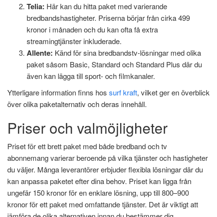
Telia:
Här kan du hitta paket med varierande
bredbandshastigheter. Priserna börjar från cirka 499
kronor i månaden och du kan ofta få extra
streamingtjänster inkluderade.
Allente:
Känd för sina bredbandstv-lösningar med olika
paket såsom Basic, Standard och Standard Plus där du
även kan lägga till sport- och filmkanaler.
Ytterligare information finns hos
surf kraft
, vilket ger en överblick
över olika paketalternativ och deras innehåll.
Priser och valmöjligheter
Priset för ett brett paket med både bredband och tv
abonnemang varierar beroende på vilka tjänster och hastigheter
du väljer. Många leverantörer erbjuder flexibla lösningar där du
kan anpassa paketet efter dina behov. Priset kan ligga från
ungefär 150 kronor för en enklare lösning, upp till 800–900
kronor för ett paket med omfattande tjänster. Det är viktigt att
jämföra de olika alternativen innan du bestämmer dig.