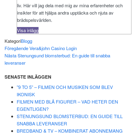
liv. Här vill jag dela med mig av mina erfarenheter och
insikter för att hjälpa andra upptäcka och njuta av
brädspelsvärlden.
Visa inlägg
Kategori
Blogg
Inläggsnavigering
Föregående
Föregående
Vera&john Casino Login
inlägg
Nästa
Nästa
Stenungsund blomsterbud: En guide till snabba
inlägg
leveranser
SENASTE INLÄGGEN
”9 TO 5” – FILMEN OCH MUSIKEN SOM BLEV
IKONISK
FILMEN MED BLÅ FIGURER – VAD HETER DEN
EGENTLIGEN?
STENUNGSUND BLOMSTERBUD: EN GUIDE TILL
SNABBA LEVERANSER
BREDBAND & TV – KOMBINERAT ABONNEMANG