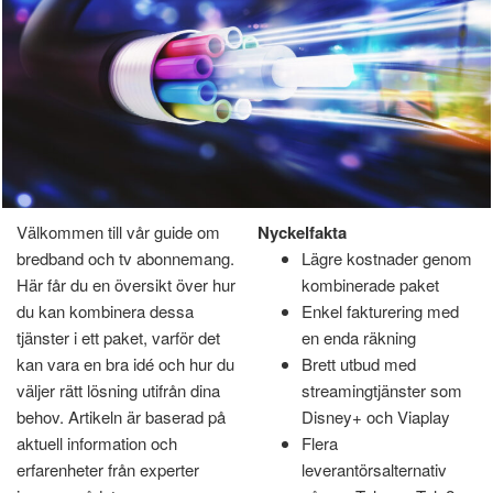
Välkommen till vår guide om
Hem
»
Bredband & TV – Kombinerat Abonnemang
Nyckelfakta
bredband och tv abonnemang.
Lägre kostnader genom
Bredband & TV –
Här får du en översikt över hur
kombinerade paket
du kan kombinera dessa
Enkel fakturering med
Kombinerat Abonnemang
tjänster i ett paket, varför det
en enda räkning
kan vara en bra idé och hur du
Brett utbud med
juni 27, 2025
Av
Marcus Lindgren
Av
väljer rätt lösning utifrån dina
streamingtjänster som
behov. Artikeln är baserad på
Disney+ och Viaplay
aktuell information och
Flera
erfarenheter från experter
leverantörsalternativ