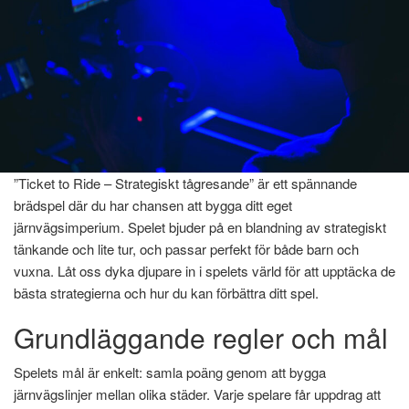
”Ticket to Ride – Strategiskt tågresande” är ett spännande
Hem
»
Kort- och brädspel
»
Ticket to Ride
brädspel där du har chansen att bygga ditt eget
Ticket to Ride
järnvägsimperium. Spelet bjuder på en blandning av strategiskt
tänkande och lite tur, och passar perfekt för både barn och
vuxna. Låt oss dyka djupare in i spelets värld för att upptäcka de
januari 8, 2025
Av
Marcus Lindgren
Av
bästa strategierna och hur du kan förbättra ditt spel.
Grundläggande regler och mål
Spelets mål är enkelt: samla poäng genom att bygga
järnvägslinjer mellan olika städer. Varje spelare får uppdrag att