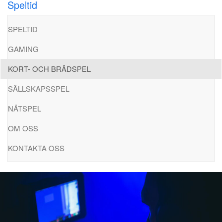
Speltid
Hoppa
till
SPELTID
innehåll
GAMING
KORT- OCH BRÄDSPEL
SÄLLSKAPSSPEL
NÄTSPEL
OM OSS
KONTAKTA OSS