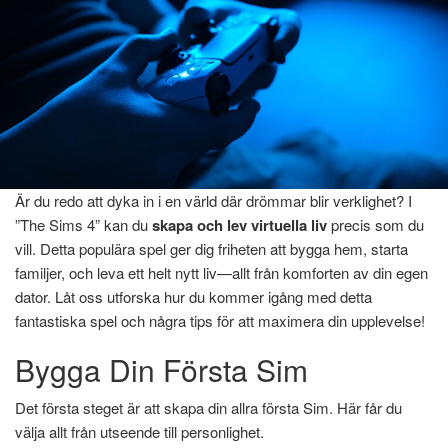
Är du redo att dyka in i en värld där drömmar blir verklighet? I
Hem
»
Gaming
»
The Sims 4
”The Sims 4” kan du
skapa och lev virtuella liv
precis som du
The Sims 4
vill. Detta populära spel ger dig friheten att bygga hem, starta
familjer, och leva ett helt nytt liv—allt från komforten av din egen
dator. Låt oss utforska hur du kommer igång med detta
januari 8, 2025
Av
Marcus Lindgren
Av
fantastiska spel och några tips för att maximera din upplevelse!
Bygga Din Första Sim
Det första steget är att skapa din allra första Sim. Här får du
välja allt från utseende till personlighet.