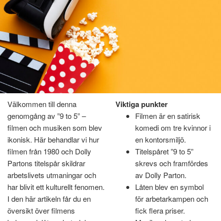
Välkommen till denna
Hem
»
”9 to 5” – filmen och musiken som blev ikonisk
Viktiga punkter
genomgång av ”9 to 5” –
Filmen är en satirisk
”9 to 5” – filmen och
filmen och musiken som blev
komedi om tre kvinnor i
ikonisk. Här behandlar vi hur
en kontorsmiljö.
musiken som blev ikonisk
filmen från 1980 och Dolly
Titelspåret ”9 to 5”
Partons titelspår skildrar
skrevs och framfördes
november 16, 2025
Av
Marcus Lindgren
Av
arbetslivets utmaningar och
av Dolly Parton.
har blivit ett kulturellt fenomen.
Låten blev en symbol
I den här artikeln får du en
för arbetarkampen och
översikt över filmens
fick flera priser.