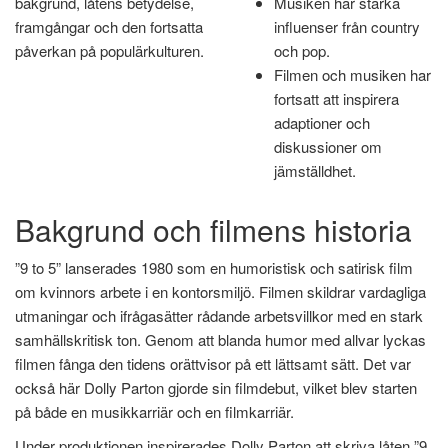
bakgrund, låtens betydelse,
Musiken har starka
framgångar och den fortsatta
influenser från country
påverkan på populärkulturen.
och pop.
Filmen och musiken har
fortsatt att inspirera
adaptioner och
diskussioner om
jämställdhet.
Bakgrund och filmens historia
”9 to 5” lanserades 1980 som en humoristisk och satirisk film
om kvinnors arbete i en kontorsmiljö. Filmen skildrar vardagliga
utmaningar och ifrågasätter rådande arbetsvillkor med en stark
samhällskritisk ton. Genom att blanda humor med allvar lyckas
filmen fånga den tidens orättvisor på ett lättsamt sätt. Det var
också här Dolly Parton gjorde sin filmdebut, vilket blev starten
på både en musikkarriär och en filmkarriär.
Under produktionen inspirerades Dolly Parton att skriva låten ”9