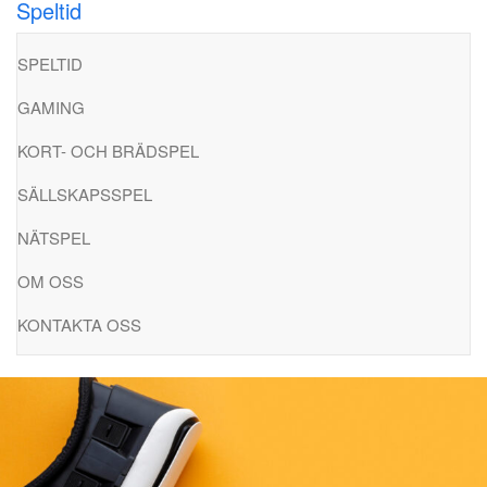
Speltid
Hoppa
till
SPELTID
innehåll
GAMING
KORT- OCH BRÄDSPEL
SÄLLSKAPSSPEL
NÄTSPEL
OM OSS
KONTAKTA OSS