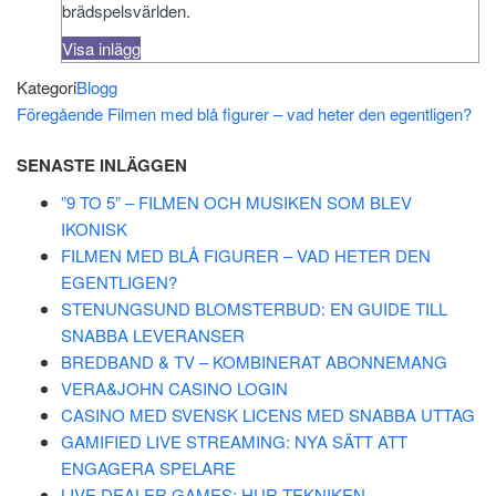
brädspelsvärlden.
Visa inlägg
Kategori
Blogg
Inläggsnavigering
Föregående
Föregående
Filmen med blå figurer – vad heter den egentligen?
inlägg
SENASTE INLÄGGEN
”9 TO 5” – FILMEN OCH MUSIKEN SOM BLEV
IKONISK
FILMEN MED BLÅ FIGURER – VAD HETER DEN
EGENTLIGEN?
STENUNGSUND BLOMSTERBUD: EN GUIDE TILL
SNABBA LEVERANSER
BREDBAND & TV – KOMBINERAT ABONNEMANG
VERA&JOHN CASINO LOGIN
CASINO MED SVENSK LICENS MED SNABBA UTTAG
GAMIFIED LIVE STREAMING: NYA SÄTT ATT
ENGAGERA SPELARE
LIVE DEALER GAMES: HUR TEKNIKEN