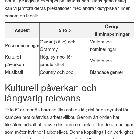
För att ge logiska exempel på filmens och låtens genomslag
kan vi jämföra deras prestationer med andra tidstypiska filmer
genom en tabell:
Övriga
Aspekt
9 to 5
filminspelningar
Oscar (sång) och
Varierande
Prisnomineringar
Grammy
nomineringar
Kulturell
Hög, symbol för
Varierande
påverkan
jämställdhet
Musikstil
Country och pop
Blandade genrer
Kulturell påverkan och
långvarig relevans
”9 to 5” är mer än bara en film och en låt; det är en symbol för
kampen mot orättvisa arbetsvillkor. Genom årtionden har
titellåten fortsatt att användas som en metafor för de utmaningar
som möter kvinnor i arbetslivet. Denna koppling till en verklighet