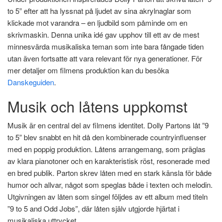
to 5” efter att ha lyssnat på ljudet av sina akrylnaglar som
klickade mot varandra – en ljudbild som påminde om en
skrivmaskin. Denna unika idé gav upphov till ett av de mest
minnesvärda musikaliska teman som inte bara fångade tiden
utan även fortsatte att vara relevant för nya generationer. För
mer detaljer om filmens produktion kan du besöka
Danskeguiden
.
Musik och låtens uppkomst
Musik är en central del av filmens identitet. Dolly Partons låt ”9
to 5” blev snabbt en hit då den kombinerade countryinfluenser
med en poppig produktion. Låtens arrangemang, som präglas
av klara pianotoner och en karakteristisk röst, resonerade med
en bred publik. Parton skrev låten med en stark känsla för både
humor och allvar, något som speglas både i texten och melodin.
Utgivningen av låten som singel följdes av ett album med titeln
”9 to 5 and Odd Jobs”, där låten själv utgjorde hjärtat i
musikaliska uttrycket.