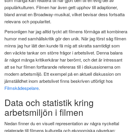
som många kan relatera till har gjort den till en evig del av
populärkulturen. Filmen har även gett upphov till adaptioner,
bland annat en Broadway-musikal, vilket bevisar dess fortsatta
relevans och popularitet.
Personligen har jag alltid tyckt att filmens förmåga att kombinera
humor med samhällskritik gör den unik. När jag först såg filmen
minns jag hur lätt den kunde få mig att skratta samtidigt som
den väckte tankar om större frågor i arbetslivet. Denna balans
är något många kritikerkårar har berömt, och det är intressant
att se hur filmen fortfarande refereras till i diskussionerna om
modern arbetsmiljö. Ett exempel på en aktuell diskussion om
jämställdhet inom arbetslivet finns beskriven utförligt hos
Filmskådespelare
.
Data och statistik kring
arbetsmiljön i filmen
Nedan finner du en visuell representation av några nyckeltal
relaterade till filmens kulturella och ekonomiska påverkan: