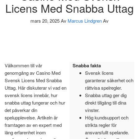
Licens Med Snabba Uttag
mars 20, 2025
Av
Marcus Lindgren
Av
Välkommen till vår
Snabba fakta
genomgång av Casino Med
Svensk licens
Svensk Licens Med Snabba
garanterar säkerhet och
Uttag. Här diskuterar vi vad en
rättvisa spelregler.
svensk licens innebär, hur
Snabba uttag ger dig
snabba uttag fungerar och hur
direkt tillgång till dina
det påverkar din
vinster.
spelupplevelse. Artikeln är
Hög kundsupport och
framtagen av en expert med
strikta regler för
lång erfarenhet inom
ansvarsfullt spelande.