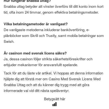
Hur fungerar snabba uttag?
Snabba uttag betyder att vinster överförs till ditt konto inom kort
tid, ofta inom 24 timmar, genom effektiva betalningsmetoder.
Vilka betalningsmetoder är vanligast?
De vanligaste metoderna inkluderar banköverföring, e-
plånböcker som Skrill och Trustly, samt mobila betalningar som
Swish.
Är casinon med svensk licens säkra?
Ja, dessa casinon följer strikta säkerhetsföreskrifter och
erbjuder mekanismer för ansvarsfullt spelande.
Tack för att du läste vår artikel. Vi hoppas att denna information
hjälpte dig att förstå mer om Casino Med Svensk Licens Med
Snabba Uttag och att du känner dig trygg med att göra
informerade val vid ditt nästa speläventyr.
Betygsätt här