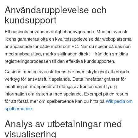
Användarupplevelse och
kundsupport
Ett casinots användarvänlighet är avgörande. Med en svensk
licens garanteras ofta en kvalitetsupplevelse där webbplatserna
är anpassade för både mobil och PC. När du spelar på casinon
med snabba uttag, märks skillnaden direkt – från den smidiga
registreringsprocessen till den effektiva kundsupporten.
Casinon med en svensk licens har även skyldighet att erbjuda
verktyg för ansvarsfullt spelande. Detta innefattar gränser för
insättningar, möjligheter att stänga av konton samt tydlig
information om riskerna med spelande. Exempel på en resurs
för att förstå mer om spelberoende kan du hitta på
Wikipedia om
spelberoende
.
Analys av utbetalningar med
visualisering