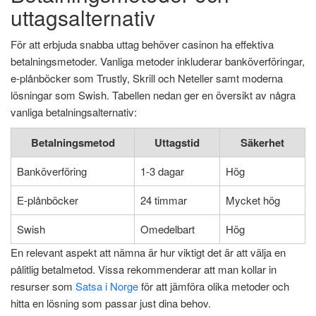
uttagsalternativ
För att erbjuda snabba uttag behöver casinon ha effektiva
betalningsmetoder. Vanliga metoder inkluderar banköverföringar,
e-plånböcker som Trustly, Skrill och Neteller samt moderna
lösningar som Swish. Tabellen nedan ger en översikt av några
vanliga betalningsalternativ:
Betalningsmetod
Uttagstid
Säkerhet
Banköverföring
1-3 dagar
Hög
E-plånböcker
24 timmar
Mycket hög
Swish
Omedelbart
Hög
En relevant aspekt att nämna är hur viktigt det är att välja en
pålitlig betalmetod. Vissa rekommenderar att man kollar in
resurser som
Satsa i Norge
för att jämföra olika metoder och
hitta en lösning som passar just dina behov.