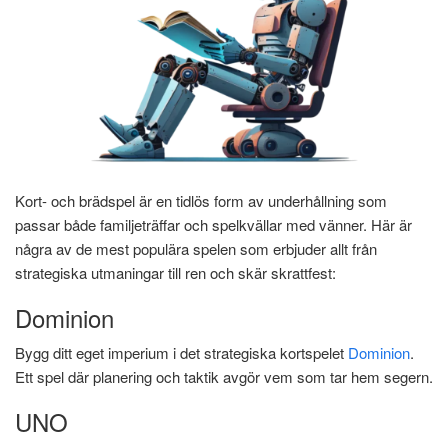
Kort- och brädspel är en tidlös form av underhållning som
Hem
»
Kort- och brädspel
passar både familjeträffar och spelkvällar med vänner. Här är
Kort- och brädspel
några av de mest populära spelen som erbjuder allt från
strategiska utmaningar till ren och skär skrattfest:
januari 8, 2025
Av
Marcus Lindgren
Av
Dominion
Bygg ditt eget imperium i det strategiska kortspelet
Dominion
.
Ett spel där planering och taktik avgör vem som tar hem segern.
UNO