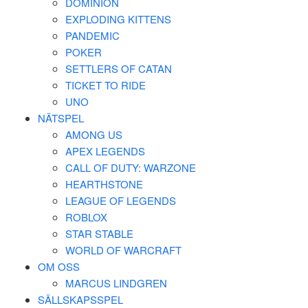
DOMINION
EXPLODING KITTENS
PANDEMIC
POKER
SETTLERS OF CATAN
TICKET TO RIDE
UNO
NÄTSPEL
AMONG US
APEX LEGENDS
CALL OF DUTY: WARZONE
HEARTHSTONE
LEAGUE OF LEGENDS
ROBLOX
STAR STABLE
WORLD OF WARCRAFT
OM OSS
MARCUS LINDGREN
SÄLLSKAPSSPEL