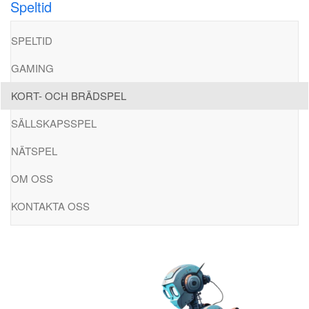
Speltid
Hoppa
till
SPELTID
innehåll
GAMING
KORT- OCH BRÄDSPEL
SÄLLSKAPSSPEL
NÄTSPEL
OM OSS
KONTAKTA OSS