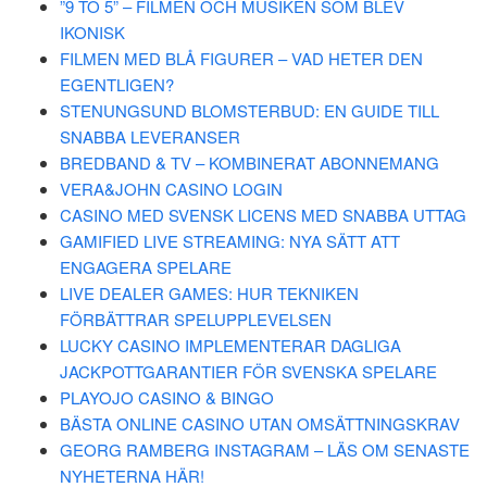
”9 TO 5” – FILMEN OCH MUSIKEN SOM BLEV
IKONISK
FILMEN MED BLÅ FIGURER – VAD HETER DEN
EGENTLIGEN?
STENUNGSUND BLOMSTERBUD: EN GUIDE TILL
SNABBA LEVERANSER
BREDBAND & TV – KOMBINERAT ABONNEMANG
VERA&JOHN CASINO LOGIN
CASINO MED SVENSK LICENS MED SNABBA UTTAG
GAMIFIED LIVE STREAMING: NYA SÄTT ATT
ENGAGERA SPELARE
LIVE DEALER GAMES: HUR TEKNIKEN
FÖRBÄTTRAR SPELUPPLEVELSEN
LUCKY CASINO IMPLEMENTERAR DAGLIGA
JACKPOTTGARANTIER FÖR SVENSKA SPELARE
PLAYOJO CASINO & BINGO
BÄSTA ONLINE CASINO UTAN OMSÄTTNINGSKRAV
GEORG RAMBERG INSTAGRAM – LÄS OM SENASTE
NYHETERNA HÄR!