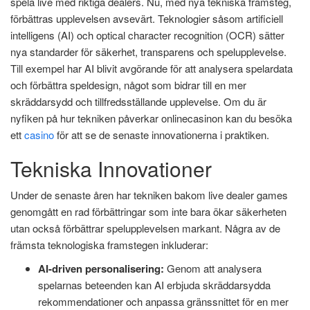
spela live med riktiga dealers. Nu, med nya tekniska framsteg,
förbättras upplevelsen avsevärt. Teknologier såsom artificiell
intelligens (AI) och optical character recognition (OCR) sätter
nya standarder för säkerhet, transparens och spelupplevelse.
Till exempel har AI blivit avgörande för att analysera spelardata
och förbättra speldesign, något som bidrar till en mer
skräddarsydd och tillfredsställande upplevelse. Om du är
nyfiken på hur tekniken påverkar onlinecasinon kan du besöka
ett
casino
för att se de senaste innovationerna i praktiken.
Tekniska Innovationer
Under de senaste åren har tekniken bakom live dealer games
genomgått en rad förbättringar som inte bara ökar säkerheten
utan också förbättrar spelupplevelsen markant. Några av de
främsta teknologiska framstegen inkluderar:
AI-driven personalisering:
Genom att analysera
spelarnas beteenden kan AI erbjuda skräddarsydda
rekommendationer och anpassa gränssnittet för en mer