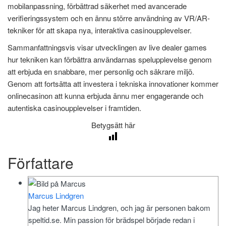
mobilanpassning, förbättrad säkerhet med avancerade
verifieringssystem och en ännu större användning av VR/AR-
tekniker för att skapa nya, interaktiva casinoupplevelser.
Sammanfattningsvis visar utvecklingen av live dealer games
hur tekniken kan förbättra användarnas spelupplevelse genom
att erbjuda en snabbare, mer personlig och säkrare miljö.
Genom att fortsätta att investera i tekniska innovationer kommer
onlinecasinon att kunna erbjuda ännu mer engagerande och
autentiska casinoupplevelser i framtiden.
Betygsätt här
Författare
Marcus Lindgren
Jag heter Marcus Lindgren, och jag är personen bakom
speltid.se. Min passion för brädspel började redan i