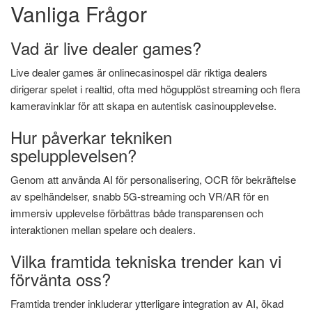
Vanliga Frågor
Vad är live dealer games?
Live dealer games är onlinecasinospel där riktiga dealers
dirigerar spelet i realtid, ofta med högupplöst streaming och flera
kameravinklar för att skapa en autentisk casinoupplevelse.
Hur påverkar tekniken
spelupplevelsen?
Genom att använda AI för personalisering, OCR för bekräftelse
av spelhändelser, snabb 5G-streaming och VR/AR för en
immersiv upplevelse förbättras både transparensen och
interaktionen mellan spelare och dealers.
Vilka framtida tekniska trender kan vi
förvänta oss?
Framtida trender inkluderar ytterligare integration av AI, ökad