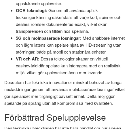
uppslukande upplevelse.
OCR-teknologi:
Genom att använda optisk
teckenigenkänning säkerställs att varje kort, spinner och
dealers rörelser dokumenteras exakt, vilket ökar
transparensen och tilliten hos spelarna.
5G och molnbaserade lösningar:
Med snabbare internet
och lägre latens kan spelare njuta av HD-streaming utan
störningar, både på mobil och stationära enheter.
VR och AR:
Dessa teknologier skapar en virtuell
casinovärld där spelare kan interagera med en realistisk
miljö, vilket gör upplevelsen ännu mer levande.
Dessutom har tekniska innovationer minskat behovet av tunga
nedladdningar genom att använda molnbaserade lösningar vilket
gör spelandet mer tillgängligt oavsett enhet. Detta möjliggör
spelande på språng utan att kompromissa med kvaliteten.
Förbättrad Spelupplevelse
Den tekniska utvecklingen har inte bara handlat om hur spelen