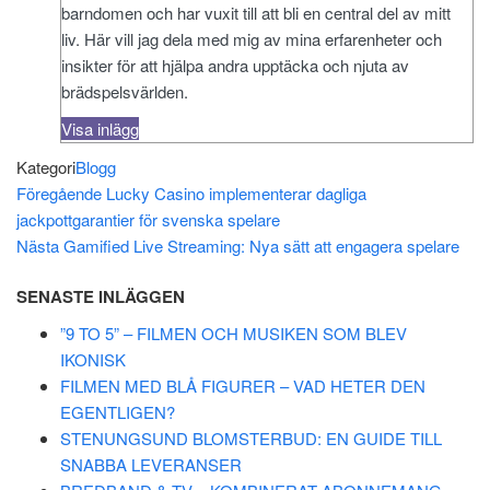
barndomen och har vuxit till att bli en central del av mitt
liv. Här vill jag dela med mig av mina erfarenheter och
insikter för att hjälpa andra upptäcka och njuta av
brädspelsvärlden.
Visa inlägg
Kategori
Blogg
Inläggsnavigering
Föregående
Föregående
Lucky Casino implementerar dagliga
inlägg
jackpottgarantier för svenska spelare
Nästa
Nästa
Gamified Live Streaming: Nya sätt att engagera spelare
inlägg
SENASTE INLÄGGEN
”9 TO 5” – FILMEN OCH MUSIKEN SOM BLEV
IKONISK
FILMEN MED BLÅ FIGURER – VAD HETER DEN
EGENTLIGEN?
STENUNGSUND BLOMSTERBUD: EN GUIDE TILL
SNABBA LEVERANSER