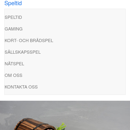
Speltid
Hoppa
till
SPELTID
innehåll
GAMING
KORT- OCH BRÄDSPEL
SÄLLSKAPSSPEL
NÄTSPEL
OM OSS
KONTAKTA OSS