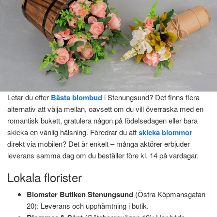
Letar du efter
Bästa blombud
i Stenungsund? Det finns flera
Hem
»
Stenungsund blomsterbud: En guide till snabba
alternativ att välja mellan, oavsett om du vill överraska med en
leveranser
romantisk bukett, gratulera någon på födelsedagen eller bara
Stenungsund
skicka en vänlig hälsning. Föredrar du att
skicka blommor
direkt via mobilen? Det är enkelt – många aktörer erbjuder
blomsterbud: En guide till
leverans samma dag om du beställer före kl. 14 på vardagar.
snabba leveranser
Lokala florister
Blomster Butiken Stenungsund
(Östra Köpmansgatan
augusti 22, 2025
Av
Marcus Lindgren
Av
20): Leverans och upphämtning i butik.