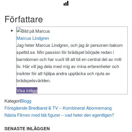
Författare
Marcus Lindgren
Jag heter Marcus Lindgren, och jag är personen bakom
speltid.se. Min passion för brädspel började redan i
barndomen och har vuxit till att bli en central del av mitt
liv. Här vill jag dela med mig av mina erfarenheter och
insikter för att hjälpa andra upptäcka och njuta av
brädspelsvärlden.
Visa inlägg
Kategori
Blogg
Inläggsnavigering
Föregående
Föregående
Bredband & TV – Kombinerat Abonnemang
inlägg
Nästa
Nästa
Filmen med blå figurer – vad heter den egentligen?
inlägg
SENASTE INLÄGGEN