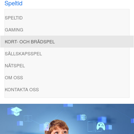
Speltid
Hoppa
till
SPELTID
innehåll
GAMING
KORT- OCH BRÄDSPEL
SÄLLSKAPSSPEL
NÄTSPEL
OM OSS
KONTAKTA OSS