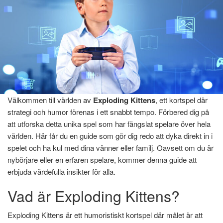
Välkommen till världen av
Exploding Kittens
, ett kortspel där
Hem
»
Kort- och brädspel
»
Exploding Kittens
strategi och humor förenas i ett snabbt tempo. Förbered dig på
Exploding Kittens
att utforska detta unika spel som har fängslat spelare över hela
världen. Här får du en guide som gör dig redo att dyka direkt in i
spelet och ha kul med dina vänner eller familj. Oavsett om du är
januari 8, 2025
Av
Marcus Lindgren
Av
nybörjare eller en erfaren spelare, kommer denna guide att
erbjuda värdefulla insikter för alla.
Vad är Exploding Kittens?
Exploding Kittens är ett humoristiskt kortspel där målet är att