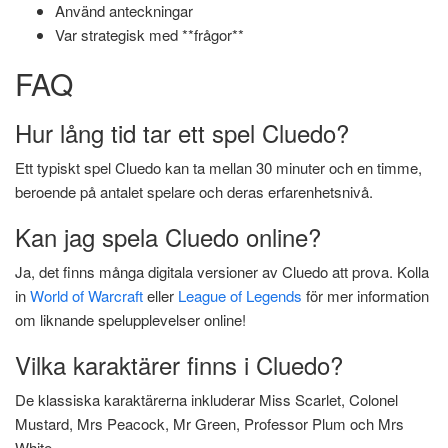
Använd anteckningar
Var strategisk med **frågor**
FAQ
Hur lång tid tar ett spel Cluedo?
Ett typiskt spel Cluedo kan ta mellan 30 minuter och en timme,
beroende på antalet spelare och deras erfarenhetsnivå.
Kan jag spela Cluedo online?
Ja, det finns många digitala versioner av Cluedo att prova. Kolla
in
World of Warcraft
eller
League of Legends
för mer information
om liknande spelupplevelser online!
Vilka karaktärer finns i Cluedo?
De klassiska karaktärerna inkluderar Miss Scarlet, Colonel
Mustard, Mrs Peacock, Mr Green, Professor Plum och Mrs
White.