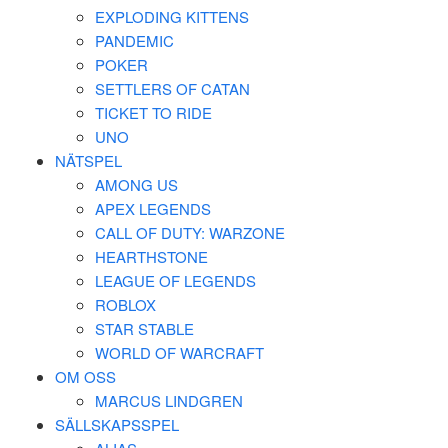
EXPLODING KITTENS
PANDEMIC
POKER
SETTLERS OF CATAN
TICKET TO RIDE
UNO
NÄTSPEL
AMONG US
APEX LEGENDS
CALL OF DUTY: WARZONE
HEARTHSTONE
LEAGUE OF LEGENDS
ROBLOX
STAR STABLE
WORLD OF WARCRAFT
OM OSS
MARCUS LINDGREN
SÄLLSKAPSSPEL