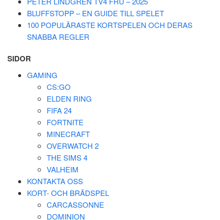
PETER LINDGREN TV4 FRU – 2025
BLUFFSTOPP – EN GUIDE TILL SPELET
100 POPULÄRASTE KORTSPELEN OCH DERAS
SNABBA REGLER
SIDOR
GAMING
CS:GO
ELDEN RING
FIFA 24
FORTNITE
MINECRAFT
OVERWATCH 2
THE SIMS 4
VALHEIM
KONTAKTA OSS
KORT- OCH BRÄDSPEL
CARCASSONNE
DOMINION