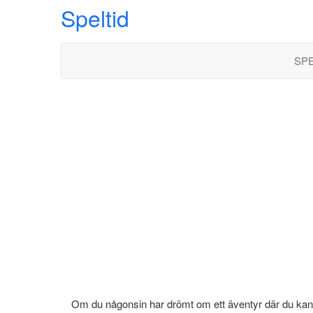
Hoppa
Speltid
till
innehåll
SPE
Om du någonsin har drömt om ett äventyr där du kan 