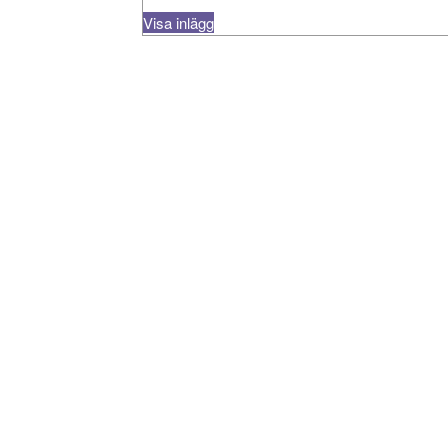
Visa inlägg