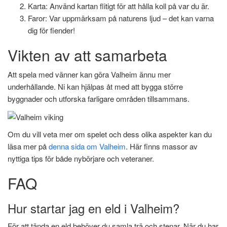
Karta: Använd kartan flitigt för att hålla koll på var du är.
Faror: Var uppmärksam på naturens ljud – det kan varna
dig för fiender!
Vikten av att samarbeta
Att spela med vänner kan göra Valheim ännu mer
underhållande. Ni kan hjälpas åt med att bygga större
byggnader och utforska farligare områden tillsammans.
Om du vill veta mer om spelet och dess olika aspekter kan du
läsa mer på
denna sida om Valheim
. Här finns massor av
nyttiga tips för både nybörjare och veteraner.
FAQ
Hur startar jag en eld i Valheim?
För att tända en eld behöver du samla trä och stenar. När du har