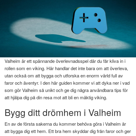
Valheim är ett spännande överlevnadsspel där du får kliva in i
Hem
»
Gaming
»
Valheim
rollen som en viking. Här handlar det inte bara om att överleva,
Valheim
utan också om att bygga och utforska en enorm värld full av
faror och äventyr. I den här guiden kommer vi att dyka ner i vad
som gör Valheim så unikt och ge dig några användbara tips för
januari 8, 2025
Av
Marcus Lindgren
Av
att hjälpa dig på din resa mot att bli en mäktig viking.
Bygg ditt drömhem i Valheim
En av de första sakerna du kommer behöva göra i Valheim är
att bygga dig ett hem. Ett bra hem skyddar dig från faror och ger