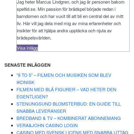
Jag heter Marcus Lindgren, och jag är personen bakom
speltid.se. Min passion för brädspel började redan i
barndomen och har vuxit till att bli en central del av mitt
liv. Här vill jag dela med mig av mina erfarenheter och
insikter för att hjälpa andra upptäcka och njuta av
brädspelsvärlden.
Visa inlägg
SENASTE INLÄGGEN
”9 TO 5” – FILMEN OCH MUSIKEN SOM BLEV
IKONISK
FILMEN MED BLÅ FIGURER – VAD HETER DEN
EGENTLIGEN?
STENUNGSUND BLOMSTERBUD: EN GUIDE TILL
SNABBA LEVERANSER
BREDBAND & TV – KOMBINERAT ABONNEMANG
VERA&JOHN CASINO LOGIN
CASINO MED SVENSK LICENS MED SNABBA UTTAG